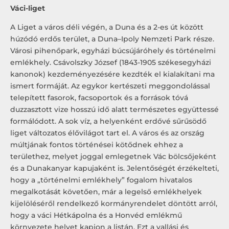
Váci-liget
A Liget a város déli végén, a Duna és a 2-es út között
húzódó erdős terület, a Duna–Ipoly Nemzeti Park része.
Városi pihenőpark, egyházi búcsújáróhely és történelmi
emlékhely. Csávolszky József (1843-1905 székesegyházi
kanonok) kezdeményezésére kezdték el kialakítani ma
ismert formáját. Az egykor kertészeti meggondolással
telepített fasorok, facsoportok és a források tóvá
duzzasztott vize hosszú idő alatt természetes együttessé
formálódott. A sok víz, a helyenként erdővé sűrűsödő
liget változatos élővilágot tart el. A város és az ország
múltjának fontos történései kötődnek ehhez a
területhez, melyet joggal emlegetnek Vác bölcsőjeként
és a Dunakanyar kapujaként is. Jelentőségét érzékelteti,
hogy a „történelmi emlékhely” fogalom hivatalos
megalkotását követően, már a legelső emlékhelyek
kijelöléséről rendelkező kormányrendelet döntött arról,
hogy a váci Hétkápolna és a Honvéd emlékmű
környezete helyet kapjon a listán. Ezt a vallási és