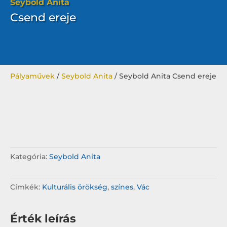
Seybold Anita
Csend ereje
Pályaművek
/
Seybold Anita
/ Seybold Anita Csend ereje
Kategória:
Seybold Anita
Címkék:
Kulturális örökség
,
színes
,
Vác
Érték leírás