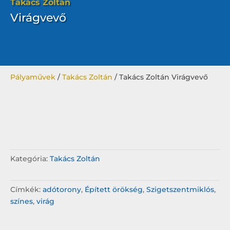
Takács Zoltán
Virágvevő
Pályaművek
/
Takács Zoltán
/ Takács Zoltán Virágvevő
Kategória:
Takács Zoltán
Címkék:
adótorony
,
Épített örökség
,
Szigetszentmiklós
,
színes
,
virág