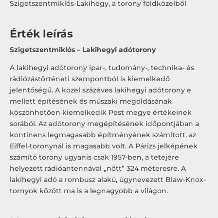
Szigetszentmiklós-Lakihegy, a torony földközelből
Érték leírás
Szigetszentmiklós – Lakihegyi adótorony
A lakihegyi adótorony ipar-, tudomány-, technika- és
rádiózástörténeti szempontból is kiemelkedő
jelentőségű. A közel százéves lakihegyi adótorony e
mellett építésének és műszaki megoldásának
köszönhetően kiemelkedik Pest megye értékeinek
sorából. Az adótorony megépítésének időpontjában a
kontinens legmagasabb építményének számított, az
Eiffel-toronynál is magasabb volt. A Párizs jelképének
számító torony ugyanis csak 1957-ben, a tetejére
helyezett rádióantennával „nőtt” 324 méteresre. A
lakihegyi adó a rombusz alakú, úgynevezett Blaw-Knox-
tornyok között ma is a legnagyobb a világon.