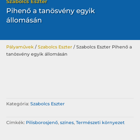
Szabolcs Eszter
Pihenő a tanösvény egyik
állomásán
Pályaművek
/
Szabolcs Eszter
/ Szabolcs Eszter Pihenő a
tanösvény egyik állomásán
Kategória:
Szabolcs Eszter
Címkék:
Pilisborosjenő
,
színes
,
Természeti környezet