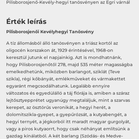
Pilisborosjenő-Kevély-hegyi tanösvényen az Egri várnál
Érték leírás
Pilisborosjenői Kevélyhegyi Tanösvény
A tíz állomásból álló tanösvényen a triász kortól az
oligocén korszakon át, 1929 érintésével, 1968-on
keresztül jutunk el napjainkig. Azt is mondhatnánk,
hogy Pilisborosjenőtől 278, majd 535 méter magasságba
emelkedhetünk, miközben barlangot, sziklát (Teve
szikla), régi kőbányát, emlékműveket és vármakettet
egyaránt megcsodálhatunk. Legalább ennyire
változatos és egyedülálló a táj flórája is, amiben a száraz
lejtősztyepprétet ugyanúgy megtaláljuk, mint a szarvas
kerepet, az ösztörűs veronikát, a hegyi herét, a
dolomitszikla-gyepet, a gyepűrózsát, a kutyabengét, a
hegyi ternyét, a jégkorból itt maradt magyar gurgolyát,
vagy a piros kutyaorrt, hogy csak néhányat említsünk a
gazdag kínálatból. A két barlang (Szódás- és Medve-