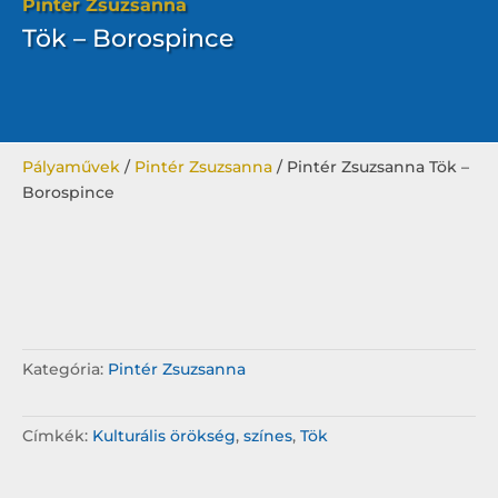
Pintér Zsuzsanna
Tök – Borospince
Pályaművek
/
Pintér Zsuzsanna
/ Pintér Zsuzsanna Tök –
Borospince
Kategória:
Pintér Zsuzsanna
Címkék:
Kulturális örökség
,
színes
,
Tök