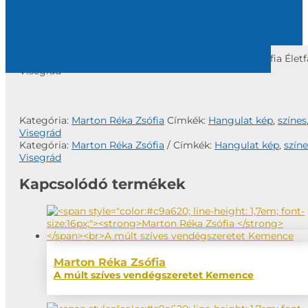
Pályaművek
/
Marton Réka Zsófia
/ Marton Réka Zsófia Életf
Visegrád
Kategória:
Marton Réka Zsófia
Címkék:
Hangulat kép
,
színes
Visegrád
Kategória:
Marton Réka Zsófia
Címkék:
Hangulat kép
,
színe
Visegrád
Kapcsolódó termékek
Marton Réka Zsófia
A múlt szíves vendégszeretet Kemence