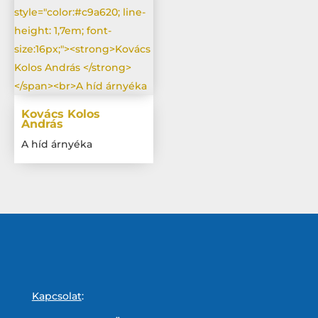
Kovács Kolos
András
A híd árnyéka
Kapcsolat
: