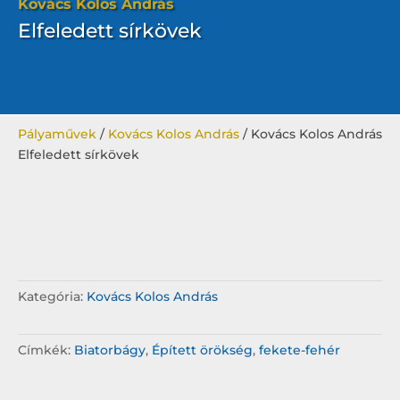
Kovács Kolos András
Elfeledett sírkövek
Pályaművek
/
Kovács Kolos András
/ Kovács Kolos András
Elfeledett sírkövek
Kategória:
Kovács Kolos András
Címkék:
Biatorbágy
,
Épített örökség
,
fekete-fehér