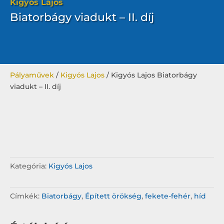
Kigyós Lajos
Biatorbágy viadukt – II. díj
Pályaművek
/
Kigyós Lajos
/ Kigyós Lajos Biatorbágy
viadukt – II. díj
Kategória:
Kigyós Lajos
Címkék:
Biatorbágy
,
Épített örökség
,
fekete-fehér
,
híd