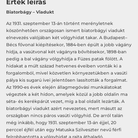
Érték leírás
Biatorbágy – Viadukt
Az 1931. szeptember 13-án történt merényletnek
köszönhetően országosan ismert biatorbágyi viadukt
elnevezés valójában két völgyhidat takar. A Budapest–
Bécs fővonal kiépítésekor, 1884-ben épült a jobb vágány
hídja, a vasútvonal két vágányra bővítésekor, 1898-ban
pedig a bal vágány völgyhídja a Füzes patak fölött. A
hidakat a múlt század hetvenes éveiben vonták ki a
forgalomból, mivel közvetlen környezetükben a vasúti
pálya kis sugarú ívei jelentősen lassították a forgalmat.
Az 1990-es évek elején állagmegóvási munkálatokat
végeztek a két hídon, amelyek közül a jobb oldalin ma
séta- és kerékpárút vezet, míg a bal oldalit lezárták. A
biatorbágyi viadukt azért nevezetes, mert másutt az
országban nincs páros vasúti völgyhíd. De arról talán
még inkább, hogy 1931. szeptember 13-án éjjel, 20
perccel éjfél után egy Matuska Szilveszter nevű férfi
felrobbantotta a völgyhidat a rajta áthaladó,