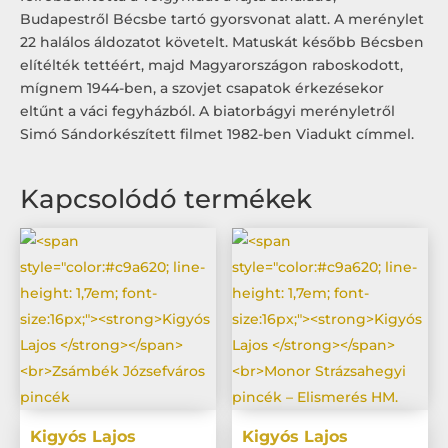
Budapestről Bécsbe tartó gyorsvonat alatt. A merénylet
22 halálos áldozatot követelt. Matuskát később Bécsben
elítélték tettéért, majd Magyarországon raboskodott,
mígnem 1944-ben, a szovjet csapatok érkezésekor
eltűnt a váci fegyházból. A biatorbágyi merényletről
Simó Sándorkészített filmet 1982-ben Viadukt címmel.
Kapcsolódó termékek
Kigyós Lajos
Kigyós Lajos