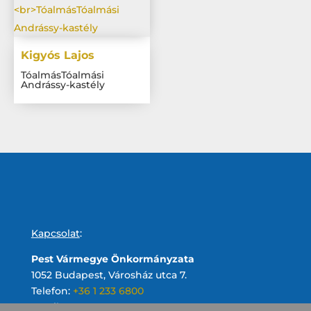
Kigyós Lajos
TóalmásTóalmási
Andrássy-kastély
Kapcsolat
:
Pest Vármegye Önkormányzata
1052 Budapest, Városház utca 7.
Telefon:
+36 1 233 6800
Email: