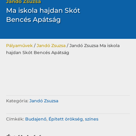
Jandó Zsuzsa
Ma iskola hajdan Skót
Bencés Apátság
Pályaművek
/
Jandó Zsuzsa
/ Jandó Zsuzsa Ma iskola
hajdan Skót Bencés Apátság
Kategória:
Jandó Zsuzsa
Címkék:
Budajenő
,
Épített örökség
,
színes