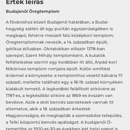
Érték leírás
Budajenői Öregtemplom
A fővároshoz közeli Budajenő határában, a Budai-
hegység szélén áll egy puritán egyszerűségében is
megkapó, fehérre meszelt falú középkori templom.
Öregtemplomnak nevezik, a 14. században épült,
gótikus stílusban. Okiratokban először 1378-ban
szerepel, Szent Mihály templomként. A kutatók
feltételezése szerint egy korábban itt álló, Árpád-kori
félköríves templom romjaira épült. Külön említést
érdemel a környezete: a templomhoz vezető kálvária 17.
századi, mellette található egy a 18-19. század környékén
kialakult temető. A legkorábbi felállított sírkövére az
1787-es, a legkésőbbi sírköre az 1869-es évszám van
bevésve. Azok a skót bencés szerzetesek vannak itt
eltemetve, akik a 18. században érkeztek
Magyarországra, és megkapták a szomszédos település,
a Telki központú bencés apátságot. A budajenői Ó-
temetőbe az 1920-as-30-as években két helyi papot is