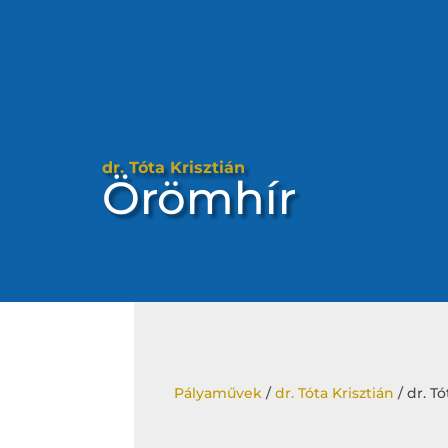
dr. Tóta Krisztián
Örömhír
Pályaművek
/
dr. Tóta Krisztián
/ dr. T