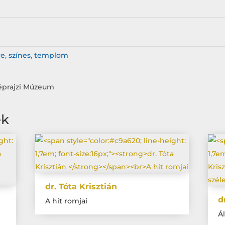
re
,
színes
,
templom
éprajzi Múzeum
ek
dr. Tóta Krisztián
d
A hit romjai
Ál